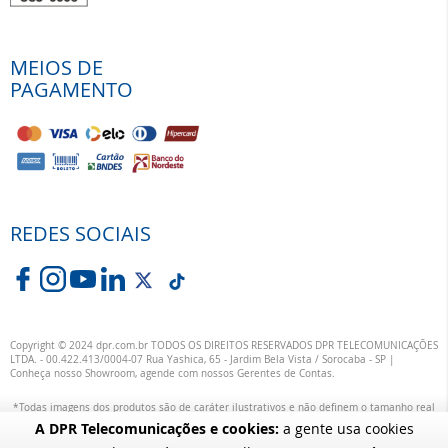
MEIOS DE
PAGAMENTO
REDES SOCIAIS
Copyright © 2024 dpr.com.br TODOS OS DIREITOS RESERVADOS DPR TELECOMUNICAÇÕES
LTDA. - 00.422.413/0004-07 Rua Yashica, 65 - Jardim Bela Vista / Sorocaba - SP |
Conheça nosso Showroom, agende com nossos Gerentes de Contas.
*Todas imagens dos produtos são de caráter ilustrativos e não definem o tamanho real
ou exata definição das suas cores.
A DPR Telecomunicações e cookies:
a gente usa cookies
alterações específicas nos produtos poderão ocorrer sem aviso prévio dos fornecedores,