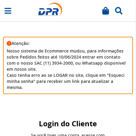
Meu carrinh
Busca
Pular
para
o
conteúdo
Atenção:
Nosso sistema de Ecommerce mudou, para informações
sobre Pedidos feitos até 10/06/2024 entrar em contato
com o nosso SAC (11) 3934-2000, ou Whatsapp disponivel
em nosso site.
Caso tenha erro ao se LOGAR no site, clique em "Esqueci
minha senha" para receber um link para atualizar a
mesma.
Login do Cliente
Se você tiver uma conta, acesse com