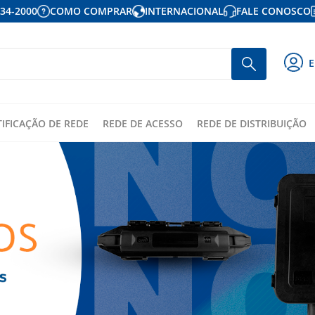
934-2000
COMO COMPRAR
INTERNACIONAL
FALE CONOSCO
P
Busca
E
p
o
c
TIFICAÇÃO DE REDE
REDE DE ACESSO
REDE DE DISTRIBUIÇÃO