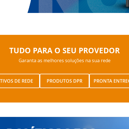
TUDO PARA O SEU PROVEDOR
Garanta as melhores soluções na sua rede
TIVOS DE REDE
PRODUTOS DPR
PRONTA ENTRE