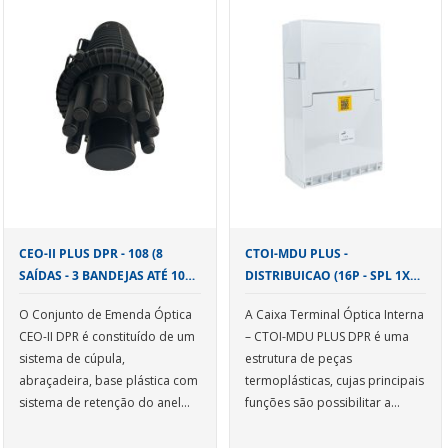
CEO-II PLUS DPR - 108 (8
CTOI-MDU PLUS -
SAÍDAS - 3 BANDEJAS ATÉ 108
DISTRIBUICAO (16P - SPL 1X16
FIBRAS - C/ SUPORTE)
SC/APC)
O Conjunto de Emenda Óptica
A Caixa Terminal Óptica Interna
CEO-II DPR é constituído de um
– CTOI-MDU PLUS DPR é uma
sistema de cúpula,
estrutura de peças
abraçadeira, base plástica com
termoplásticas, cujas principais
sistema de retenção do anel
funções são possibilitar a
Oring e suporte para fixação
transição do cabo de entrada
Este produto deve ser
em poste ou cordoalha, com
O centro da cúpula pode ser
de rede para distribuição em
instalado com parafusos e