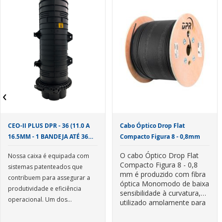
Os Acopladores Ópticos
SC/APC podem ser fornecidos
nos modelos
simplex
ou
duplex
, nas cores azul (
UPC
),
verde (
APC
) e bege (
PC
), para
fibras monomodo ou
multimodo.
Também conhecido como
‹
acopladores ou alinhadores,
os Adaptadores Ópticos são
fornecidos com tampões para
CEO-II PLUS DPR - 36 (11.0 A
Cabo Óptico Drop Flat
proteção da área de conexão
16.5MM - 1 BANDEJA ATÉ 36
Compacto Figura 8 - 0,8mm
contra penetração e acúmulo
FIBRAS C/ SUPORTE)
de impurezas. Podem ser
Alguns Adaptadores Ópticos
O cabo Óptico Drop Flat
Nossa caixa é equipada com
fornecidos com shutter (tampa
são fornecidos com flange
Compacto Figura 8 - 0,8
sistemas patenteados que
externa basculante) o que
para permitir sua perfeita
mm é produzido com fibra
contribuem para assegurar a
garante a proteção da luva de
fixação no componente óptico.
óptica Monomodo de baixa
produtividade e eficiência
sensibilidade à curvatura,
alinhamento e conexão,
operacional. Um dos
utilizado amplamente para
mesmo após a retirada do
destaques das caixas é o
Neste modelo ela contém o
acesso final ao cliente em
O Cabo Óptico Drop Flat pode
conector.
Redes FTTH.
inovador sistema basculante
Fechamento Mecânico, onde