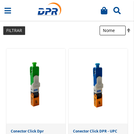
Meu carrinh
Busca
Pular
para
o
D
FILTRAR
conteúdo
D
D
Conector Click Dpr
Conector Click DPR - UPC