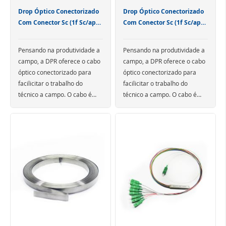
Drop Óptico Conectorizado
Drop Óptico Conectorizado
Com Conector Sc (1f Sc/apc -
Com Conector Sc (1f Sc/apc -
100m)
150m)
Pensando na produtividade a
Pensando na produtividade a
campo, a DPR oferece o cabo
campo, a DPR oferece o cabo
óptico conectorizado para
óptico conectorizado para
facilicitar o trabalho do
facilicitar o trabalho do
técnico a campo. O cabo é
técnico a campo. O cabo é
disponibilizado em duas
disponibilizado em duas
versões, mas é possível
versões, mas é possível
verificar a metragem que
verificar a metragem que
atenda a sua necessidade de
atenda a sua necessidade de
trabalho.
trabalho.