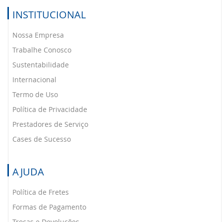
saídas, o grupo de cores se
INSTITUCIONAL
repetirá a cada 8 (oito)
portas, separados e
Nossa Empresa
identificados.
Trabalhe Conosco
Sustentabilidade
Internacional
Termo de Uso
Política de Privacidade
Prestadores de Serviço
Cases de Sucesso
AJUDA
Política de Fretes
Formas de Pagamento
Trocas e Devoluções