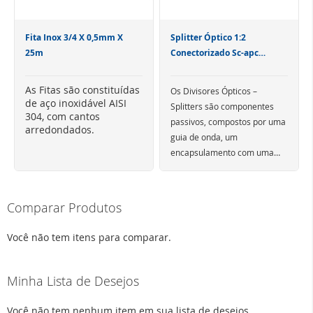
Fita Inox 3/4 X 0,5mm X
Splitter Óptico 1:2
25m
Conectorizado Sc-apc
Balanceado
As Fitas são constituídas
Os Divisores Ópticos –
de aço inoxidável AISI
Splitters são componentes
304, com cantos
passivos, compostos por uma
arredondados.
guia de onda, um
encapsulamento com uma
porta de entrada (M) e N
portas de saída (M x N),
Os Splitters são fabricados
apresentando as
com tecnologia PLC (Planar
Comparar Produtos
funcionalidades de
Lighwave Circuit), utilizando
acoplador/divisor óptico
fibras ópticas do tipo G.657A
Você não tem itens para comparar.
equilibrado com potência
otimizadas para raios de
óptica de saída
curvaturas reduzidos,
nominalmente igual para
facilitando a sua instalação
CARACTERÍSTICAS
Minha Lista de Desejos
cada porta, caracterizando-os
em ambientes críticos, sem
Os Divisores de sinal Ópticos
como splitters balanceados.
comprometer a integridade
podem ser fornecidos
Você não tem nenhum item em sua lista de desejos.