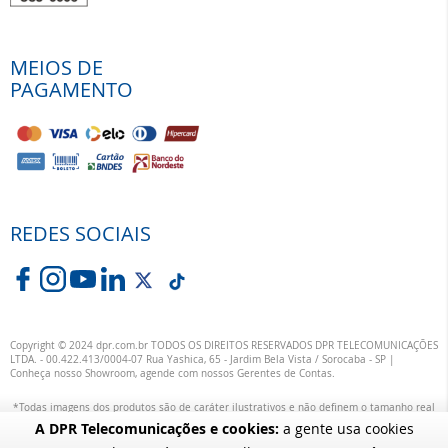
MEIOS DE
PAGAMENTO
REDES SOCIAIS
Copyright © 2024 dpr.com.br TODOS OS DIREITOS RESERVADOS DPR TELECOMUNICAÇÕES
LTDA. - 00.422.413/0004-07 Rua Yashica, 65 - Jardim Bela Vista / Sorocaba - SP |
Conheça nosso Showroom, agende com nossos Gerentes de Contas.
*Todas imagens dos produtos são de caráter ilustrativos e não definem o tamanho real
ou exata definição das suas cores.
A DPR Telecomunicações e cookies:
a gente usa cookies
alterações específicas nos produtos poderão ocorrer sem aviso prévio dos fornecedores,