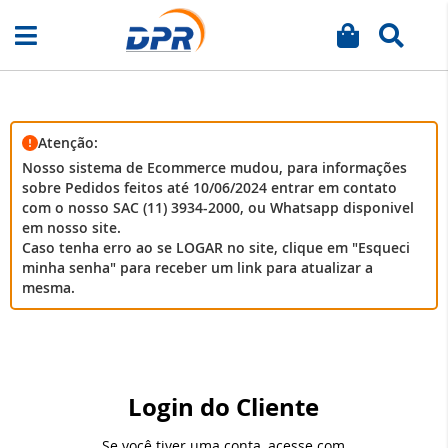
Meu carrinh
Busca
Pular
para
o
conteúdo
Atenção:
Nosso sistema de Ecommerce mudou, para informações
sobre Pedidos feitos até 10/06/2024 entrar em contato
com o nosso SAC (11) 3934-2000, ou Whatsapp disponivel
em nosso site.
Caso tenha erro ao se LOGAR no site, clique em "Esqueci
minha senha" para receber um link para atualizar a
mesma.
Login do Cliente
Se você tiver uma conta, acesse com