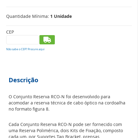
suporte na cordoalha, parafusos, porcas e arruelas de aço
inoxidável, para fixar o suporte na reserva polimérica e fitas
Quantidade Mínima:
1 Unidade
de amarração de aço inoxidável ou abraçadeiras
plásticas, para fixar a reserva de cabo óptico à reserva
polimérica RCO-N.
CEP
Para acomodação da reserva técnica de cabo óptico são
necessários dois Conjuntos Reserva RCO-N.
Não sabe o CEP? Procure aqui
Descrição
O Conjunto Reserva RCO-N foi desenvolvido para
acomodar a reserva técnica de cabo óptico na cordoalha
no formato figura 8.
Cada Conjunto Reserva RCO-N pode ser fornecido com
uma Reserva Polimérica, dois Kits de Fixação, composto
cada um, por Suportes Tap Bracket, prensas