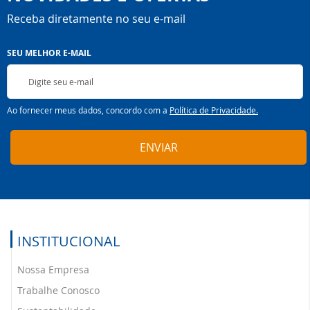
Receba diretamente no seu e-mail
Inscreva-
SEU MELHOR E-MAIL
se
na
nossa
Newsletter:
Ao fornecer meus dados, concordo com a
Política de Privacidade.
ENVIAR
INSTITUCIONAL
Nossa Empresa
Trabalhe Conosco