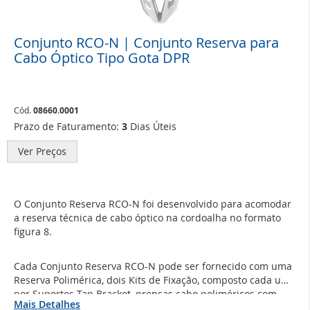
Conjunto RCO-N | Conjunto Reserva para
Saltar
para
Cabo Óptico Tipo Gota DPR
o
início
da
Galeria
Cód.
08660.0001
de
Prazo de Faturamento:
3
Dias Úteis
imagens
Ver Preços
O Conjunto Reserva RCO-N foi desenvolvido para acomodar
a reserva técnica de cabo óptico na cordoalha no formato
figura 8.
Cada Conjunto Reserva RCO-N pode ser fornecido com uma
Reserva Polimérica, dois Kits de Fixação, composto cada um,
por Suportes Tap Bracket, prensas cabo poliméricos com
Mais Detalhes
parafusos PCA, porcas e arruelas, utilizados para fixar o