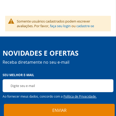
Somente usuários cadastrados podem escrever
avaliações. Por favor,
faça seu login
ou
cadastre-se
NOVIDADES E OFERTAS
Receba diretamente no seu e-mail
Inscreva-
SEU MELHOR E-MAIL
se
na
nossa
Newsletter:
Ao fornecer meus dados, concordo com a
Política de Privacidade.
ENVIAR