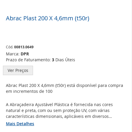
Abrac Plast 200 X 4,6mm (t50r)
Saltar
para
o
início
da
Galeria
Cód.
00813.0649
de
Marca:
DPR
imagens
Prazo de Faturamento:
3
Dias Úteis
Ver Preços
Abrac Plast 200 X 4,6mm (t50r) está disponível para compra
em incrementos de 100
A Abraçadeira Ajustável Plástica é fornecida nas cores
natural e preta, com ou sem proteção UV, com várias
características dimensionais, aplicáveis em diversos
diâmetros de amarração, com força mínima de ruptura em
Mais Detalhes
tração.