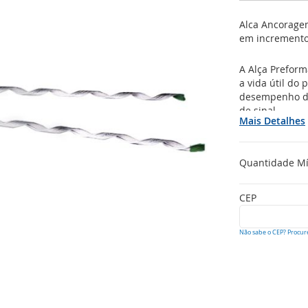
Alca Ancorage
em incremento
A Alça Preform
a vida útil do
desempenho da 
de sinal.
Mais Detalhes
Quantidade M
CEP
Não sabe o CEP? Procur