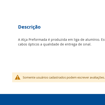
Saltar
para
Descrição
o
início
da
A Alça Preformada é produzida em liga de alumínio. Es
Galeria
cabos ópticos a qualidade de entrega de sinal.
de
imagens
Somente usuários cadastrados podem escrever avaliações.