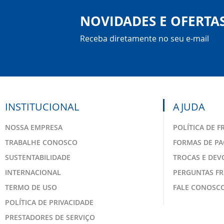
NOVIDADES E OFERTA
Receba diretamente no seu e-mail
INSTITUCIONAL
AJUDA
NOSSA EMPRESA
POLÍTICA DE F
TRABALHE CONOSCO
FORMAS DE P
SUSTENTABILIDADE
TROCAS E DE
INTERNACIONAL
PERGUNTAS F
TERMO DE USO
FALE CONOSC
POLÍTICA DE PRIVACIDADE
PRESTADORES DE SERVIÇO