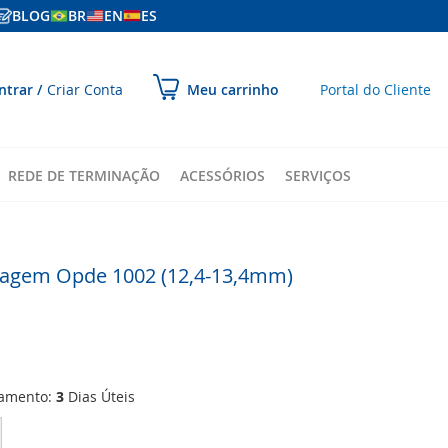
BLOG
BR
EN
ES
ular
ntrar
Criar Conta
Portal do Cliente
Meu carrinho
ara
onteúdo
REDE DE TERMINAÇÃO
ACESSÓRIOS
SERVIÇOS
ragem Opde 1002 (12,4-13,4mm)
ramento:
3
Dias Úteis