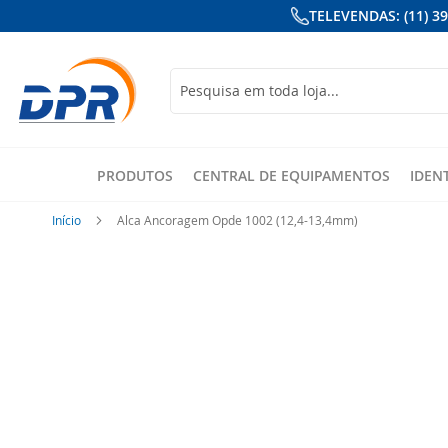
TELEVENDAS: (11) 3
Busca
PRODUTOS
CENTRAL DE EQUIPAMENTOS
IDEN
Início
Alca Ancoragem Opde 1002 (12,4-13,4mm)
Pular
para
o
final
da
Galeria
de
imagens