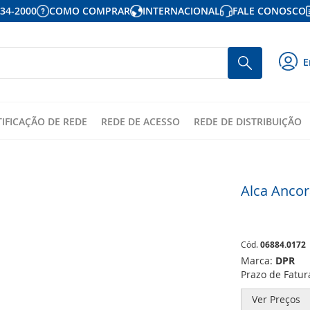
934-2000
COMO COMPRAR
INTERNACIONAL
FALE CONOSCO
P
Busca
E
p
o
c
TIFICAÇÃO DE REDE
REDE DE ACESSO
REDE DE DISTRIBUIÇÃO
Alca Anco
Cód.
06884.0172
Marca:
DPR
Prazo de Fatu
Ver Preços