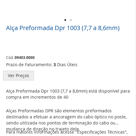
Alça Preformada Dpr 1003 (7,7 a 8,6mm)
Saltar
para
o
início
da
Galeria
Cód.
09403.0000
de
Prazo de Faturamento:
3
Dias Úteis
imagens
Ver Preços
Alça Preformada Dpr 1003 (7,7 a 8,6mm) está disponível para
compra em incrementos de 40
Alças Preformadas DPR são elementos preformados
destinados a efetuar a ancoragem do cabo óptico no poste,
sendo utilizada nos pontos de terminação do cabo ou
mudança de direção no trajeto dele.
Para maiores informações acesse "Especificações Técnicas",