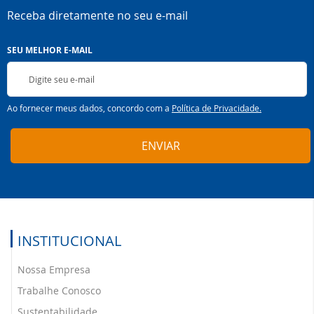
Receba diretamente no seu e-mail
Inscreva-
SEU MELHOR E-MAIL
se
na
nossa
Newsletter:
Ao fornecer meus dados, concordo com a
Política de Privacidade.
ENVIAR
INSTITUCIONAL
Nossa Empresa
Trabalhe Conosco
Sustentabilidade