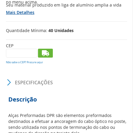
no menu acima.
Seu material produzido em liga de alumínio amplia a vida
útil do produto, garante que as intempéries não afetarão o
Mais Detalhes
desempenho da Alça e confere aos cabos ópticos a
qualidade na entrega de sinal, garantindo a estabilidade da
sua rede!
Quantidade Mínima:
40 Unidades
CEP
Não sabe o CEP? Procure aqui
ESPECIFICAÇÕES
Descrição
Alças Preformadas DPR são elementos preformados
destinados a efetuar a ancoragem do cabo óptico no poste,
sendo utilizada nos pontos de terminação do cabo ou