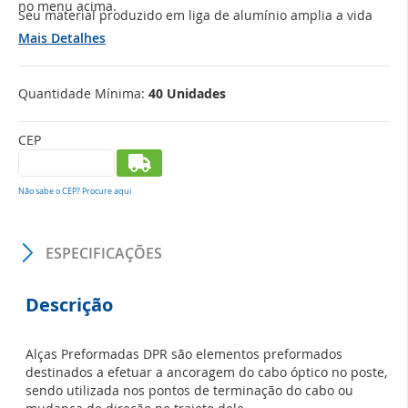
no menu acima.
Seu material produzido em liga de alumínio amplia a vida
útil do produto, garante que as intempéries não afetarão o
Mais Detalhes
desempenho da Alça e confere aos cabos ópticos a
qualidade na entrega de sinal, garantindo a estabilidade da
sua rede!
Quantidade Mínima:
40 Unidades
CEP
Não sabe o CEP? Procure aqui
ESPECIFICAÇÕES
Descrição
Alças Preformadas DPR são elementos preformados
destinados a efetuar a ancoragem do cabo óptico no poste,
sendo utilizada nos pontos de terminação do cabo ou