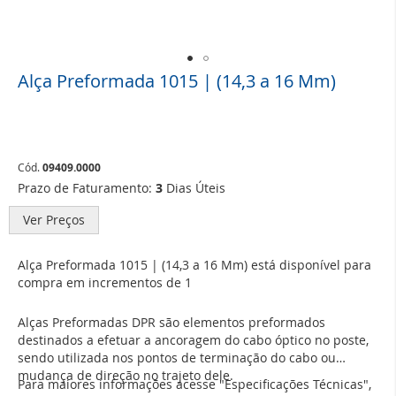
Alça Preformada 1015 | (14,3 a 16 Mm)
Saltar
para
o
início
da
Galeria
Cód.
09409.0000
de
Prazo de Faturamento:
3
Dias Úteis
imagens
Ver Preços
Alça Preformada 1015 | (14,3 a 16 Mm) está disponível para
compra em incrementos de 1
Alças Preformadas DPR são elementos preformados
destinados a efetuar a ancoragem do cabo óptico no poste,
sendo utilizada nos pontos de terminação do cabo ou
mudança de direção no trajeto dele.
Para maiores informações acesse "Especificações Técnicas",