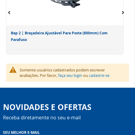
Bap 2 | Braçadeira Ajustável Para Poste (800mm) Com
Parafuso
Somente usuários cadastrados podem escrever
avaliações. Por favor,
faça seu login
ou
cadastre-se
NOVIDADES E OFERTAS
Receba diretamente no seu e-mail
Inscreva-
SEU MELHOR E-MAIL