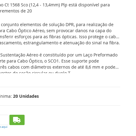
o Ct 1568 Sco (12,4 - 13,4mm) Plp está disponível para
rementos de 20
conjunto elementos de solução DPR, para realização de
ara Cabo Óptico Aéreo, sem provocar danos na capa do
sferir esforços para as fibras ópticas. Isso protege o cabo
ascamento, estrangulamento e atenuação do sinal na fibra.
 Sustentação Aéreo é constituído por um Laço Preformado
te para Cabo Óptico, o SCO1. Esse suporte pode
três cabos com diâmetros externos de até 8,6 mm e pode
postes de seção circular ou duplo T.
ínima:
20 Unidades
e aqui