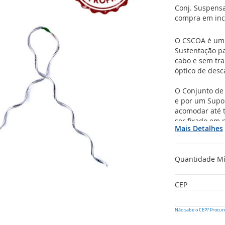
Conj. Suspensa
compra em inc
O CSCOA é um 
Sustentação p
cabo e sem tran
óptico de desc
O Conjunto de
e por um Supor
acomodar até 
ser fixado em 
Mais Detalhes
Quantidade M
CEP
Não sabe o CEP? Procur