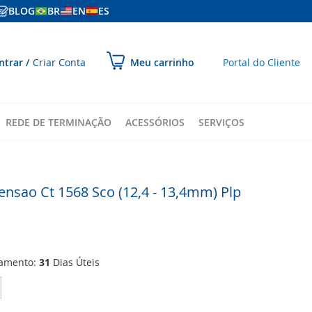
BLOG
BR
EN
ES
ular
ntrar
Criar Conta
Portal do Cliente
Meu carrinho
ara
onteúdo
REDE DE TERMINAÇÃO
ACESSÓRIOS
SERVIÇOS
ensao Ct 1568 Sco (12,4 - 13,4mm) Plp
ramento:
31
Dias Úteis