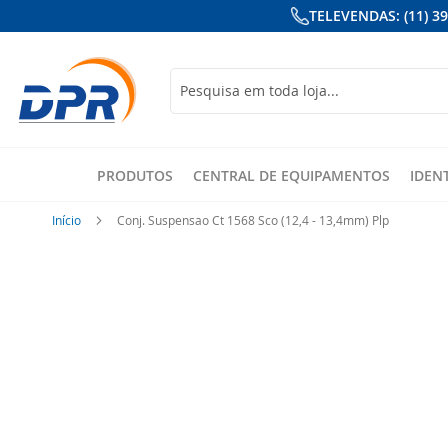
TELEVENDAS: (11) 3
Busca
PRODUTOS
CENTRAL DE EQUIPAMENTOS
IDEN
Início
Conj. Suspensao Ct 1568 Sco (12,4 - 13,4mm) Plp
Pular
para
o
final
da
Galeria
de
imagens