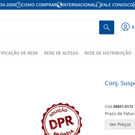
934-2000
COMO COMPRAR
INTERNACIONAL
FALE CONOSCO
P
Busca
E
p
o
c
TIFICAÇÃO DE REDE
REDE DE ACESSO
REDE DE DISTRIBUIÇÃO
Conj. Susp
Cód.
06851.0172
Prazo de Fatu
Ver Preços