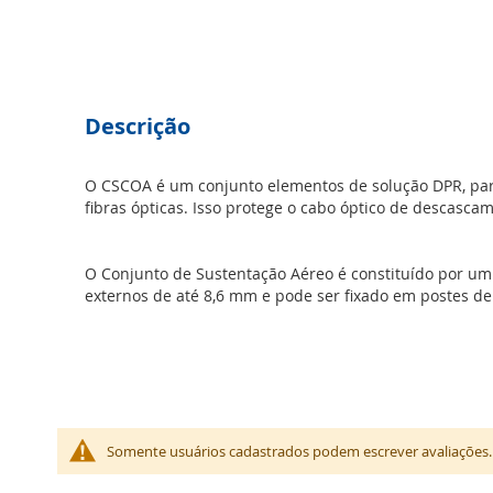
Saltar
para
Descrição
o
início
da
O CSCOA é um conjunto elementos de solução DPR, para
Galeria
fibras ópticas. Isso protege o cabo óptico de descasca
de
imagens
O Conjunto de Sustentação Aéreo é constituído por um
externos de até 8,6 mm e pode ser fixado em postes de 
Somente usuários cadastrados podem escrever avaliações.