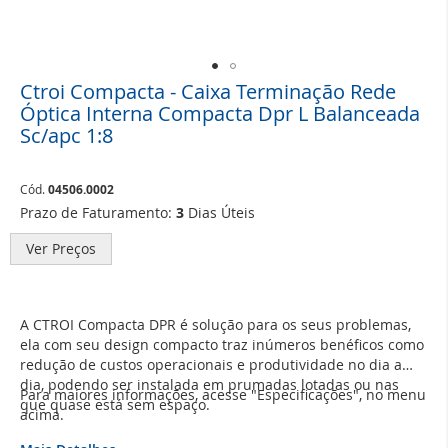
Ctroi Compacta - Caixa Terminação Rede
Saltar
para
Óptica Interna Compacta Dpr L Balanceada
o
Sc/apc 1:8
início
da
Galeria
Cód.
04506.0002
de
Prazo de Faturamento:
3
Dias Úteis
imagens
Ver Preços
A CTROI Compacta DPR é solução para os seus problemas,
ela com seu design compacto traz inúmeros benéficos como
redução de custos operacionais e produtividade no dia a
dia, podendo ser instalada em prumadas lotadas ou nas
Para maiores informações, acesse "Especificações", no menu
que quase está sem espaço.
acima.
Além disso, tem a possibilidade de ser usada como caixa de