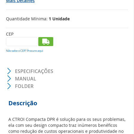
Mais Detalhes
entrada predial, quando se trata de prédios com poucas
unidades habitacionais ou comerciais.
Quantidade Mínima:
1 Unidade
CEP
Não sabe o CEP? Procure aqui
ESPECIFICAÇÕES
MANUAL
FOLDER
Descrição
A CTROI Compacta DPR é solução para os seus problemas,
ela com seu design compacto traz inúmeros benéficos
como redução de custos operacionais e produtividade no