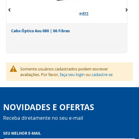
Cabo Óptico Asu 080 | 06 Fibras
Somente usuários cadastrados podem escrever
avaliações. Por favor,
faça seu login
ou
cadastre-se
NOVIDADES E OFERTAS
Receba diretamente no seu e-mail
Inscreva-
SEU MELHOR E-MAIL