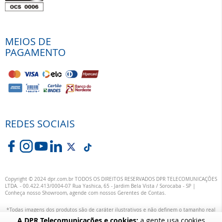
MEIOS DE
PAGAMENTO
REDES SOCIAIS
Copyright © 2024 dpr.com.br TODOS OS DIREITOS RESERVADOS DPR TELECOMUNICAÇÕES
LTDA. - 00.422.413/0004-07 Rua Yashica, 65 - Jardim Bela Vista / Sorocaba - SP |
Conheça nosso Showroom, agende com nossos Gerentes de Contas.
*Todas imagens dos produtos são de caráter ilustrativos e não definem o tamanho real
ou exata definição das suas cores.
A DPR Telecomunicações e cookies:
a gente usa cookies