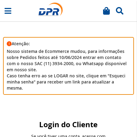
Meu carrinh
Busca
Pular
para
o
conteúdo
Atenção:
Nosso sistema de Ecommerce mudou, para informações
sobre Pedidos feitos até 10/06/2024 entrar em contato
com o nosso SAC (11) 3934-2000, ou Whatsapp disponivel
em nosso site.
Caso tenha erro ao se LOGAR no site, clique em "Esqueci
minha senha" para receber um link para atualizar a
mesma.
Login do Cliente
Se você tiver uma conta, acesse com