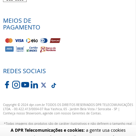
MEIOS DE
PAGAMENTO
REDES SOCIAIS
Copyright © 2024 dpr.com.br TODOS OS DIREITOS RESERVADOS DPR TELECOMUNICAÇÕES
LTDA. - 00.422.413/0004-07 Rua Yashica, 65 - Jardim Bela Vista / Sorocaba - SP |
Conheça nosso Showroom, agende com nossos Gerentes de Contas.
*Todas imagens dos produtos são de caráter ilustrativos e não definem o tamanho real
ou exata definição das suas cores.
A DPR Telecomunicações e cookies:
a gente usa cookies
alterações específicas nos produtos poderão ocorrer sem aviso prévio dos fornecedores,