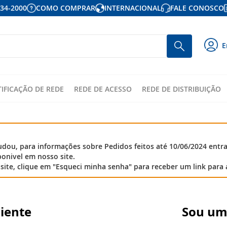
934-2000
COMO COMPRAR
INTERNACIONAL
FALE CONOSCO
P
Busca
E
p
o
c
TIFICAÇÃO DE REDE
REDE DE ACESSO
REDE DE DISTRIBUIÇÃO
ou, para informações sobre Pedidos feitos até 10/06/2024 entr
onivel em nosso site.
site, clique em "Esqueci minha senha" para receber um link para 
liente
Sou um