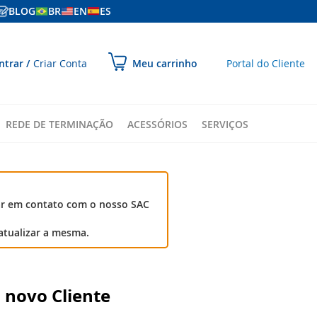
BLOG
BR
EN
ES
ular
ntrar
Criar Conta
Portal do Cliente
Meu carrinho
ara
onteúdo
REDE DE TERMINAÇÃO
ACESSÓRIOS
SERVIÇOS
ar em contato com o nosso SAC
atualizar a mesma.
 novo Cliente