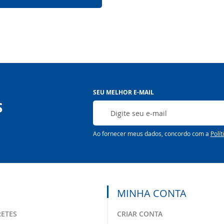
Inscreva-
SEU MELHOR E-MAIL
se
S
na
nossa
Newsletter:
Ao fornecer meus dados, concordo com a
Polít
MINHA CONTA
RETES
CRIAR CONTA