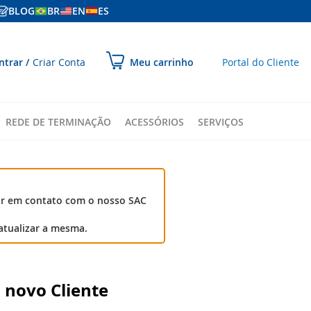
BLOG
BR
EN
ES
ular
ntrar
Criar Conta
Portal do Cliente
Meu carrinho
ara
onteúdo
REDE DE TERMINAÇÃO
ACESSÓRIOS
SERVIÇOS
ar em contato com o nosso SAC
atualizar a mesma.
 novo Cliente