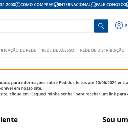
934-2000
COMO COMPRAR
INTERNACIONAL
FALE CONOSCO
P
Busca
E
p
o
c
TIFICAÇÃO DE REDE
REDE DE ACESSO
REDE DE DISTRIBUIÇÃO
ou, para informações sobre Pedidos feitos até 10/06/2024 entr
onivel em nosso site.
site, clique em "Esqueci minha senha" para receber um link para 
liente
Sou um