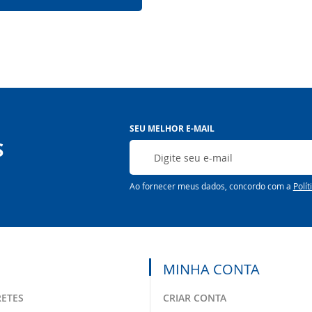
Inscreva-
SEU MELHOR E-MAIL
se
S
na
nossa
Newsletter:
Ao fornecer meus dados, concordo com a
Polít
MINHA CONTA
RETES
CRIAR CONTA