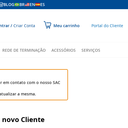
BLOG
BR
EN
ES
ular
ntrar
Criar Conta
Portal do Cliente
Meu carrinho
ara
onteúdo
REDE DE TERMINAÇÃO
ACESSÓRIOS
SERVIÇOS
ar em contato com o nosso SAC
atualizar a mesma.
 novo Cliente