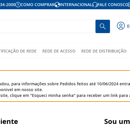
934-2000
COMO COMPRAR
INTERNACIONAL
FALE CONOSCO
P
Busca
E
p
o
c
TIFICAÇÃO DE REDE
REDE DE ACESSO
REDE DE DISTRIBUIÇÃO
ou, para informações sobre Pedidos feitos até 10/06/2024 entr
onivel em nosso site.
site, clique em "Esqueci minha senha" para receber um link para 
liente
Sou um