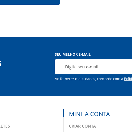
Inscreva-
SEU MELHOR E-MAIL
se
S
na
nossa
Newsletter:
Ao fornecer meus dados, concordo com a
Polít
MINHA CONTA
RETES
CRIAR CONTA