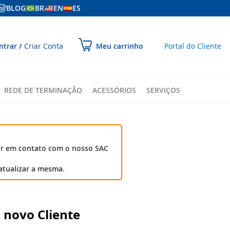
BLOG
BR
EN
ES
ular
ntrar
Criar Conta
Portal do Cliente
Meu carrinho
ara
onteúdo
REDE DE TERMINAÇÃO
ACESSÓRIOS
SERVIÇOS
ar em contato com o nosso SAC
atualizar a mesma.
 novo Cliente