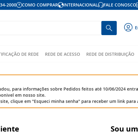
934-2000
COMO COMPRAR
INTERNACIONAL
FALE CONOSCO
P
Busca
E
p
o
c
TIFICAÇÃO DE REDE
REDE DE ACESSO
REDE DE DISTRIBUIÇÃO
ou, para informações sobre Pedidos feitos até 10/06/2024 entr
onivel em nosso site.
site, clique em "Esqueci minha senha" para receber um link para 
liente
Sou um