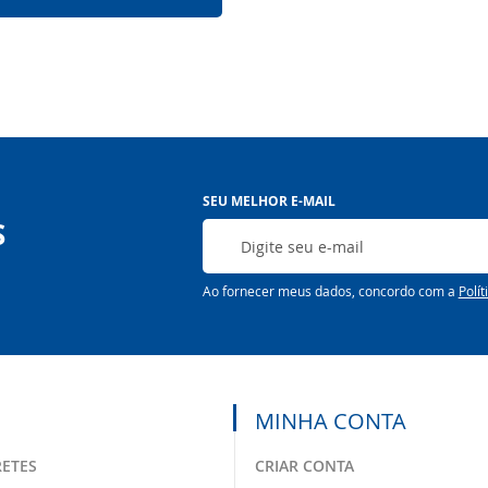
Inscreva-
SEU MELHOR E-MAIL
se
S
na
nossa
Newsletter:
Ao fornecer meus dados, concordo com a
Polít
MINHA CONTA
RETES
CRIAR CONTA