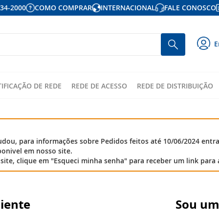
934-2000
COMO COMPRAR
INTERNACIONAL
FALE CONOSCO
P
Busca
E
p
o
c
TIFICAÇÃO DE REDE
REDE DE ACESSO
REDE DE DISTRIBUIÇÃO
ou, para informações sobre Pedidos feitos até 10/06/2024 entr
onivel em nosso site.
site, clique em "Esqueci minha senha" para receber um link para 
liente
Sou um