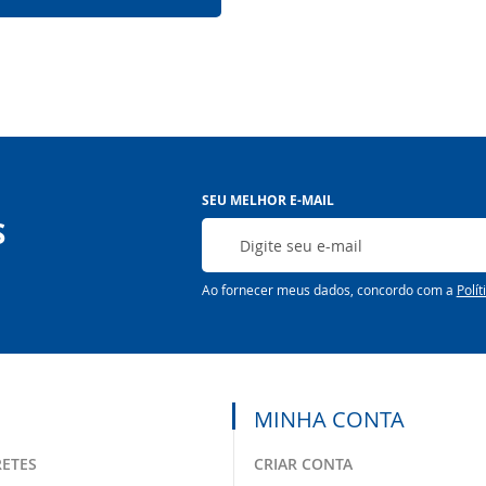
Inscreva-
SEU MELHOR E-MAIL
se
S
na
nossa
Newsletter:
Ao fornecer meus dados, concordo com a
Polít
MINHA CONTA
RETES
CRIAR CONTA