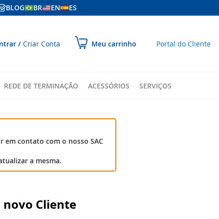
BLOG
BR
EN
ES
ular
ntrar
Criar Conta
Portal do Cliente
Meu carrinho
ara
onteúdo
REDE DE TERMINAÇÃO
ACESSÓRIOS
SERVIÇOS
ar em contato com o nosso SAC
atualizar a mesma.
 novo Cliente