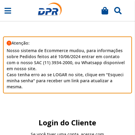
Meu carrinh
Busca
Pular
para
o
conteúdo
Atenção:
Nosso sistema de Ecommerce mudou, para informações
sobre Pedidos feitos até 10/06/2024 entrar em contato
com o nosso SAC (11) 3934-2000, ou Whatsapp disponivel
em nosso site.
Caso tenha erro ao se LOGAR no site, clique em "Esqueci
minha senha" para receber um link para atualizar a
mesma.
Login do Cliente
Se você tiver uma conta, acesse com