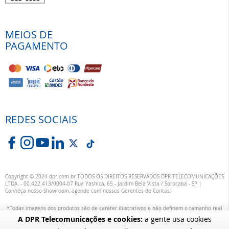
MEIOS DE
PAGAMENTO
REDES SOCIAIS
Copyright © 2024 dpr.com.br TODOS OS DIREITOS RESERVADOS DPR TELECOMUNICAÇÕES
LTDA. - 00.422.413/0004-07 Rua Yashica, 65 - Jardim Bela Vista / Sorocaba - SP |
Conheça nosso Showroom, agende com nossos Gerentes de Contas.
*Todas imagens dos produtos são de caráter ilustrativos e não definem o tamanho real
ou exata definição das suas cores.
A DPR Telecomunicações e cookies:
a gente usa cookies
alterações específicas nos produtos poderão ocorrer sem aviso prévio dos fornecedores,