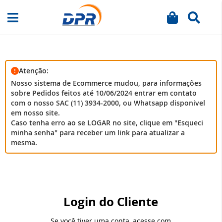
Meu carrinh
Busca
Pular
para
o
conteúdo
Atenção:
Nosso sistema de Ecommerce mudou, para informações
sobre Pedidos feitos até 10/06/2024 entrar em contato
com o nosso SAC (11) 3934-2000, ou Whatsapp disponivel
em nosso site.
Caso tenha erro ao se LOGAR no site, clique em "Esqueci
minha senha" para receber um link para atualizar a
mesma.
Login do Cliente
Se você tiver uma conta, acesse com