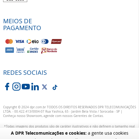
MEIOS DE
PAGAMENTO
REDES SOCIAIS
Copyright © 2024 dpr.com.br TODOS OS DIREITOS RESERVADOS DPR TELECOMUNICAÇÕES
LTDA. - 00.422.413/0004-07 Rua Yashica, 65 - Jardim Bela Vista / Sorocaba - SP |
Conheça nosso Showroom, agende com nossos Gerentes de Contas.
*Todas imagens dos produtos são de caráter ilustrativos e não definem o tamanho real
ou exata definição das suas cores.
A DPR Telecomunicações e cookies:
a gente usa cookies
alterações específicas nos produtos poderão ocorrer sem aviso prévio dos fornecedores,