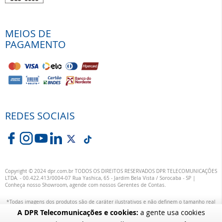
MEIOS DE
PAGAMENTO
REDES SOCIAIS
Copyright © 2024 dpr.com.br TODOS OS DIREITOS RESERVADOS DPR TELECOMUNICAÇÕES
LTDA. - 00.422.413/0004-07 Rua Yashica, 65 - Jardim Bela Vista / Sorocaba - SP |
Conheça nosso Showroom, agende com nossos Gerentes de Contas.
*Todas imagens dos produtos são de caráter ilustrativos e não definem o tamanho real
ou exata definição das suas cores.
A DPR Telecomunicações e cookies:
a gente usa cookies
alterações específicas nos produtos poderão ocorrer sem aviso prévio dos fornecedores,