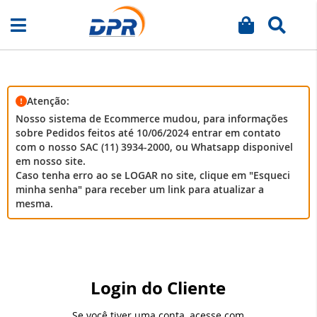
Meu carrinh
Busca
Pular
para
o
conteúdo
Atenção:
Nosso sistema de Ecommerce mudou, para informações
sobre Pedidos feitos até 10/06/2024 entrar em contato
com o nosso SAC (11) 3934-2000, ou Whatsapp disponivel
em nosso site.
Caso tenha erro ao se LOGAR no site, clique em "Esqueci
minha senha" para receber um link para atualizar a
mesma.
Login do Cliente
Se você tiver uma conta, acesse com