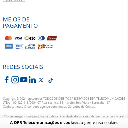
MEIOS DE
PAGAMENTO
REDES SOCIAIS
Copyright © 2024 dpr.com.br TODOS OS DIREITOS RESERVADOS DPR TELECOMUNICAÇÕES
LTDA. - 00.422.413/0004-07 Rua Yashica, 65 - Jardim Bela Vista / Sorocaba - SP |
Conheça nosso Showroom, agende com nossos Gerentes de Contas.
*Todas imagens dos produtos são de caráter ilustrativos e não definem o tamanho real
ou exata definição das suas cores.
A DPR Telecomunicações e cookies:
a gente usa cookies
alterações específicas nos produtos poderão ocorrer sem aviso prévio dos fornecedores,