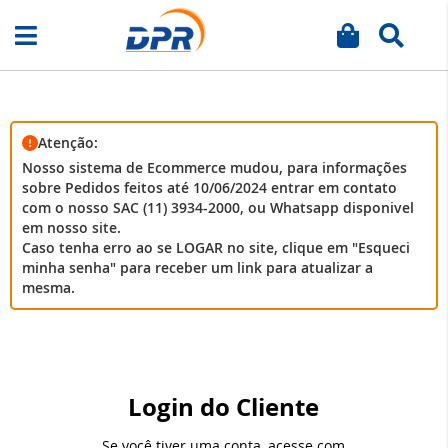
Meu carrinh
Busca
Pular
para
o
conteúdo
Atenção:
Nosso sistema de Ecommerce mudou, para informações
sobre Pedidos feitos até 10/06/2024 entrar em contato
com o nosso SAC (11) 3934-2000, ou Whatsapp disponivel
em nosso site.
Caso tenha erro ao se LOGAR no site, clique em "Esqueci
minha senha" para receber um link para atualizar a
mesma.
Login do Cliente
Se você tiver uma conta, acesse com