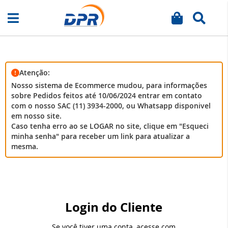
Meu carrinh
Busca
Pular
para
o
conteúdo
Atenção:
Nosso sistema de Ecommerce mudou, para informações
sobre Pedidos feitos até 10/06/2024 entrar em contato
com o nosso SAC (11) 3934-2000, ou Whatsapp disponivel
em nosso site.
Caso tenha erro ao se LOGAR no site, clique em "Esqueci
minha senha" para receber um link para atualizar a
mesma.
Login do Cliente
Se você tiver uma conta, acesse com