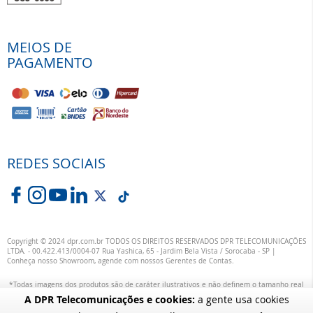
MEIOS DE
PAGAMENTO
REDES SOCIAIS
Copyright © 2024 dpr.com.br TODOS OS DIREITOS RESERVADOS DPR TELECOMUNICAÇÕES
LTDA. - 00.422.413/0004-07 Rua Yashica, 65 - Jardim Bela Vista / Sorocaba - SP |
Conheça nosso Showroom, agende com nossos Gerentes de Contas.
*Todas imagens dos produtos são de caráter ilustrativos e não definem o tamanho real
ou exata definição das suas cores.
A DPR Telecomunicações e cookies:
a gente usa cookies
alterações específicas nos produtos poderão ocorrer sem aviso prévio dos fornecedores,