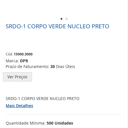
SRDO-1 CORPO VERDE NUCLEO PRETO
Saltar
para
o
início
da
Galeria
Cód.
15000.3000
de
Marca:
DPR
imagens
Prazo de Faturamento:
30
Dias Úteis
Ver Preços
SRDO-1 CORPO VERDE NUCLEO PRETO
Mais Detalhes
Quantidade Mínima:
500 Unidades