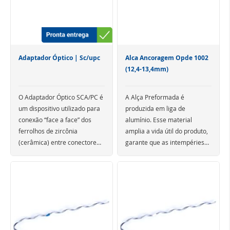
tipo de conector e podem ser
fornecidos em modelos
simplex ou duplex, nas cores
azul e vermelho (UPC), verde
(APC) e bege (PC), para fibras
Adaptador Óptico | Sc/upc
Alca Ancoragem Opde 1002
monomodo ou multimodo.
(12,4-13,4mm)
O Adaptador Óptico SCA/PC é
A Alça Preformada é
um dispositivo utilizado para
produzida em liga de
conexão “face a face” dos
alumínio. Esse material
ferrolhos de zircônia
amplia a vida útil do produto,
(cerâmica) entre conectores
garante que as intempéries
ópticos.
não afetarão o desempenho
O Acoplador Óptico realiza a
da Alça e confere aos cabos
interconexão de dois
ópticos a qualidade de
conectores mantendo um
entrega de sinal.
perfeito alinhamento dos
ferrolhos e,
consequentemente, das