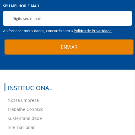
Inscreva-
SEU MELHOR E-MAIL
se
na
nossa
Newsletter:
Ao fornecer meus dados, concordo com a
Política de Privacidade.
ENVIAR
INSTITUCIONAL
Nossa Empresa
Trabalhe Conosco
Sustentabilidade
Internacional