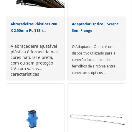
Abraçadeiras Plásticas 200
Adaptador Óptico | Sc/apc
X 2,50mm Pt (t18l)
Sem Flange
Hellermann
A abraçadeira ajustável
O Adaptador Óptico é um
plástica é fornecida nas
dispositivo utilizado para a
cores natural e preta,
conexão face a face dos
com ou sem proteção
ferrolhos de zircônia entre
UV, com várias
conectores ópticos,
características
garantindo o perfeito
Além disso, incluem tampões
dimensionais, aplicáveis
em diversos diâmetros
alinhamento das fibras.
para proteção contra
de amarração, com força
Disponíveis para conectores
impurezas e podem ter
mínima de ruptura em
SC, LC, FC, ST, MTRJ, E2000 e
Shutter ou flange para
tração.
MPO, com polimentos APC,
fixação.
PC ou UPC, esses
Para maiores informações,
adaptadores possuem
acesse "Especificações", no
entradas em ambas as
menu acima.
extremidades para o mesmo