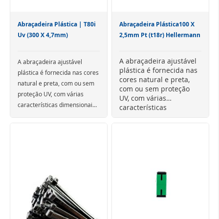
Abraçadeira Plástica | T80i
Abraçadeira Plástica100 X
Uv (300 X 4,7mm)
2,5mm Pt (t18r) Hellermann
A abraçadeira ajustável
A abraçadeira ajustável
plástica é fornecida nas
plástica é fornecida nas cores
cores natural e preta,
natural e preta, com ou sem
com ou sem proteção
proteção UV, com várias
UV, com várias
características dimensionais,
características
aplicáveis em diversos
dimensionais, aplicáveis
em diversos diâmetros
diâmetros de amarração,
de amarração, com força
com força mínima de ruptura
mínima de ruptura em
em tração.
tração.