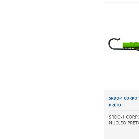
É constituído po
vazado, um dispos
interligado ao c
cordão plástico 
metálico para fi
SDA-RE ou no SC
SRDO-1 CORPO
PRETO
SRDO-1 CORP
NUCLEO PRET