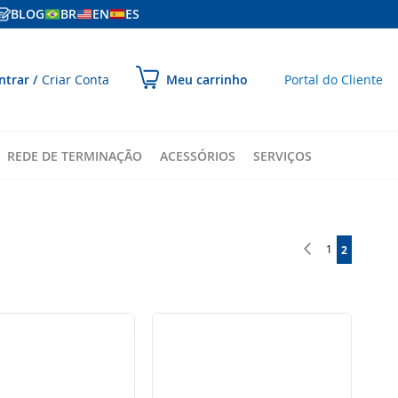
BLOG
BR
EN
ES
ular
ntrar
Criar Conta
Portal do Cliente
Meu carrinho
ara
onteúdo
REDE DE TERMINAÇÃO
ACESSÓRIOS
SERVIÇOS
Página
Página
Anterior
Página
1
VOCÊ ESTA
2