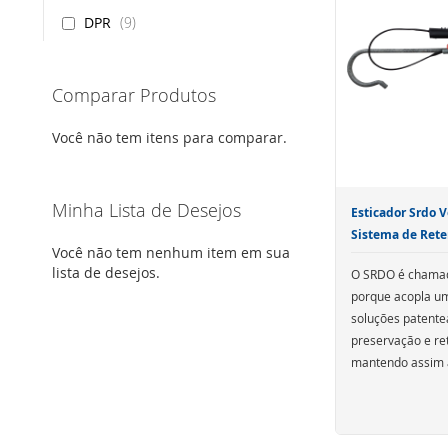
DPR
9
Comparar Produtos
Você não tem itens para comparar.
Minha Lista de Desejos
Esticador Srdo 
Sistema de Rete
Você não tem nenhum item em sua
Óptico Dpr
lista de desejos.
O SRDO é chamad
porque acopla um
soluções patente
preservação e re
mantendo assim 
sinal estável ent
Para maiores inf
final, com zero a
acesse "Especifi
acima.