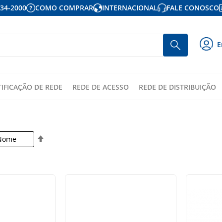
934-2000
COMO COMPRAR
INTERNACIONAL
FALE CONOSCO
P
Busca
E
p
o
c
TIFICAÇÃO DE REDE
REDE DE ACESSO
REDE DE DISTRIBUIÇÃO
Definir
Direção
Decrescente