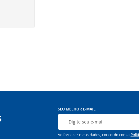
Página
Inscreva-
SEU MELHOR E-MAIL
se
S
na
nossa
Newsletter:
Ao fornecer meus dados, concordo com a
Polít