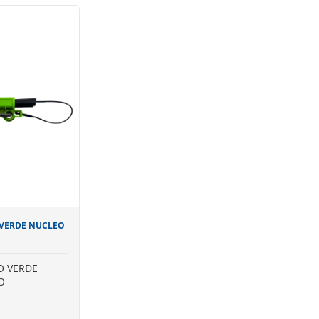
r um corpo
É constituído por um corpo
itivo tipo cunha
vazado, um dispositivo tipo cunha
orpo por um
interligado ao corpo por um
e um gancho
cordão plástico e um gancho
xação em SDA,
metálico para fixação em SDA,
O DPR.
SDA-RE ou no SCO DPR.
 VERDE NUCLEO
O VERDE
O