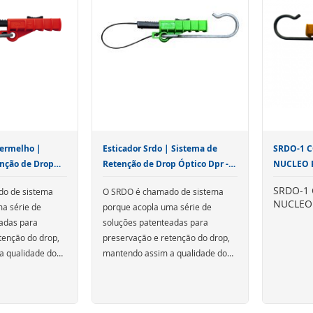
Vermelho |
Esticador Srdo | Sistema de
SRDO-1 
nção de Drop
Retenção de Drop Óptico Dpr -
NUCLEO 
Verde
SRDO-1
o de sistema
O SRDO é chamado de sistema
NUCLEO
a série de
porque acopla uma série de
adas para
soluções patenteadas para
tenção do drop,
preservação e retenção do drop,
a qualidade do
mantendo assim a qualidade do
regue no cliente
ormações,
sinal estável entregue no cliente
Para maiores informações,
tenuação.
cações", no menu
final, com zero atenuação.
acesse "Especificações", no menu
acima.